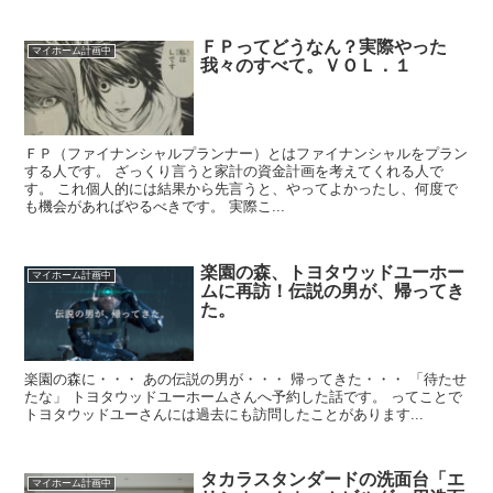
ＦＰってどうなん？実際やった
マイホーム計画中
我々のすべて。ＶＯＬ．１
ＦＰ（ファイナンシャルプランナー）とはファイナンシャルをプラン
する人です。 ざっくり言うと家計の資金計画を考えてくれる人で
す。 これ個人的には結果から先言うと、やってよかったし、何度で
も機会があればやるべきです。 実際こ...
楽園の森、トヨタウッドユーホー
マイホーム計画中
ムに再訪！伝説の男が、帰ってき
た。
楽園の森に・・・ あの伝説の男が・・・ 帰ってきた・・・ 「待たせ
たな」 トヨタウッドユーホームさんへ予約した話です。 ってことで
トヨタウッドユーさんには過去にも訪問したことがあります...
タカラスタンダードの洗面台「エ
マイホーム計画中