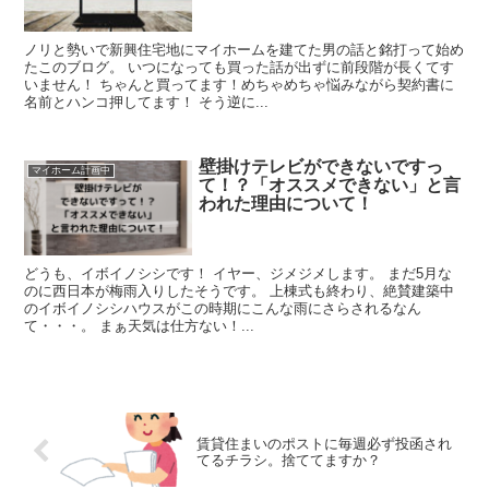
ノリと勢いで新興住宅地にマイホームを建てた男の話と銘打って始め
たこのブログ。 いつになっても買った話が出ずに前段階が長くてす
いません！ ちゃんと買ってます！めちゃめちゃ悩みながら契約書に
名前とハンコ押してます！ そう逆に...
壁掛けテレビができないですっ
マイホーム計画中
て！？「オススメできない」と言
われた理由について！
どうも、イボイノシシです！ イヤー、ジメジメします。 まだ5月な
のに西日本が梅雨入りしたそうです。 上棟式も終わり、絶賛建築中
のイボイノシシハウスがこの時期にこんな雨にさらされるなん
て・・・。 まぁ天気は仕方ない！...
賃貸住まいのポストに毎週必ず投函され
てるチラシ。捨ててますか？