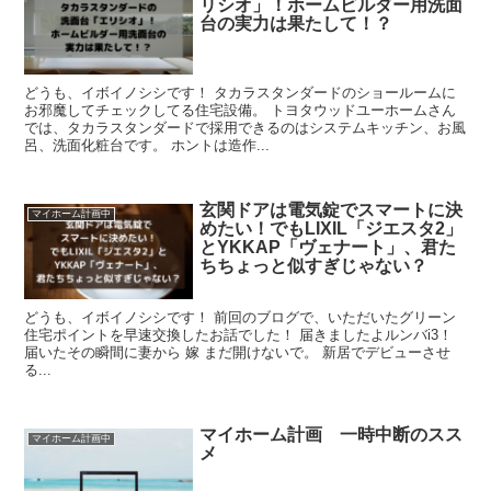
リシオ」！ホームビルダー用洗面
台の実力は果たして！？
どうも、イボイノシシです！ タカラスタンダードのショールームに
お邪魔してチェックしてる住宅設備。 トヨタウッドユーホームさん
では、タカラスタンダードで採用できるのはシステムキッチン、お風
呂、洗面化粧台です。 ホントは造作...
玄関ドアは電気錠でスマートに決
マイホーム計画中
めたい！でもLIXIL「ジエスタ2」
とYKKAP「ヴェナート」、君た
ちちょっと似すぎじゃない？
どうも、イボイノシシです！ 前回のブログで、いただいたグリーン
住宅ポイントを早速交換したお話でした！ 届きましたよルンバi3！
届いたその瞬間に妻から 嫁 まだ開けないで。 新居でデビューさせ
る...
マイホーム計画 一時中断のスス
マイホーム計画中
メ